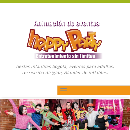
Saltar
al
contenido
fiestas infantiles bogota, eventos para adultos,
recreación dirigida, Alquiler de inflables.
Togg
navig