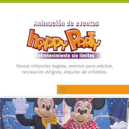
Saltar
al
contenido
fiestas infantiles bogota, eventos para adultos,
recreación dirigida, Alquiler de inflables.
Togg
navig